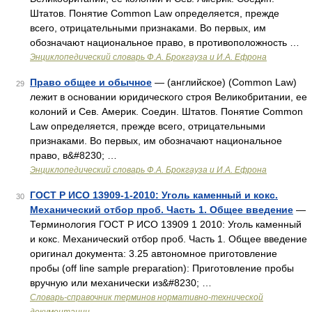
Штатов. Понятие Common Law определяется, прежде
всего, отрицательными признаками. Во первых, им
обозначают национальное право, в противоположность …
Энциклопедический словарь Ф.А. Брокгауза и И.А. Ефрона
Право общее и обычное
— (английское) (Common Law)
29
лежит в основании юридического строя Великобритании, ее
колоний и Сев. Америк. Соедин. Штатов. Понятие Common
Law определяется, прежде всего, отрицательными
признаками. Во первых, им обозначают национальное
право, в&#8230; …
Энциклопедический словарь Ф.А. Брокгауза и И.А. Ефрона
ГОСТ Р ИСО 13909-1-2010: Уголь каменный и кокс.
30
Механический отбор проб. Часть 1. Общее введение
—
Терминология ГОСТ Р ИСО 13909 1 2010: Уголь каменный
и кокс. Механический отбор проб. Часть 1. Общее введение
оригинал документа: 3.25 автономное приготовление
пробы (off line sample preparation): Приготовление пробы
вручную или механически из&#8230; …
Словарь-справочник терминов нормативно-технической