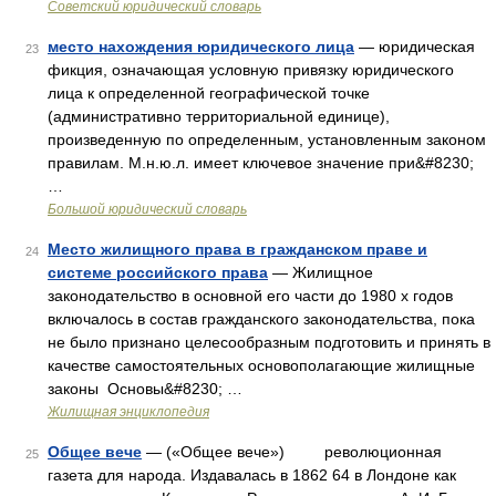
Советский юридический словарь
место нахождения юридического лица
— юридическая
23
фикция, означающая условную привязку юридического
лица к определенной географической точке
(административно территориальной единице),
произведенную по определенным, установленным законом
правилам. М.н.ю.л. имеет ключевое значение при&#8230;
…
Большой юридический словарь
Место жилищного права в гражданском праве и
24
системе российского права
— Жилищное
законодательство в основной его части до 1980 х годов
включалось в состав гражданского законодательства, пока
не было признано целесообразным подготовить и принять в
качестве самостоятельных основополагающие жилищные
законы Основы&#8230; …
Жилищная энциклопедия
Общее вече
— («Общее вече») революционная
25
газета для народа. Издавалась в 1862 64 в Лондоне как