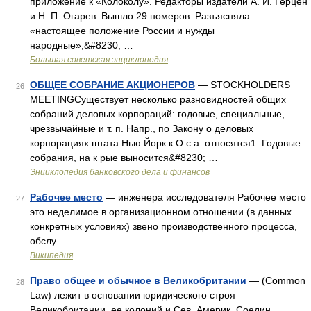
приложение к «Колоколу». Редакторы издатели А. И. Герцен
и Н. П. Огарев. Вышло 29 номеров. Разъясняла
«настоящее положение России и нужды
народные»,&#8230; …
Большая советская энциклопедия
ОБЩЕЕ СОБРАНИЕ АКЦИОНЕРОВ
— STOCKHOLDERS
26
MEETINGСуществует несколько разновидностей общих
собраний деловых корпораций: годовые, специальные,
чрезвычайные и т. п. Напр., по Закону о деловых
корпорациях штата Нью Йорк к О.с.а. относятся1. Годовые
собрания, на к рые выносится&#8230; …
Энциклопедия банковского дела и финансов
Рабочее место
— инженера исследователя Рабочее место
27
это неделимое в организационном отношении (в данных
конкретных условиях) звено производственного процесса,
обслу …
Википедия
Право общее и обычное в Великобритании
— (Common
28
Law) лежит в основании юридического строя
Великобритании, ее колоний и Сев. Америк. Соедин.